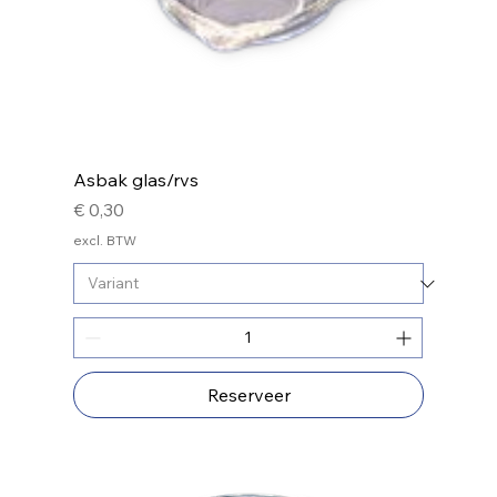
Asbak glas/rvs
Prijs
€ 0,30
excl. BTW
Reserveer