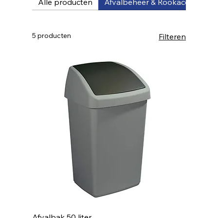
Alle producten
Afvalbeheer & Rookaccessoire
5 producten
Filteren
Afvalbak 50 liter