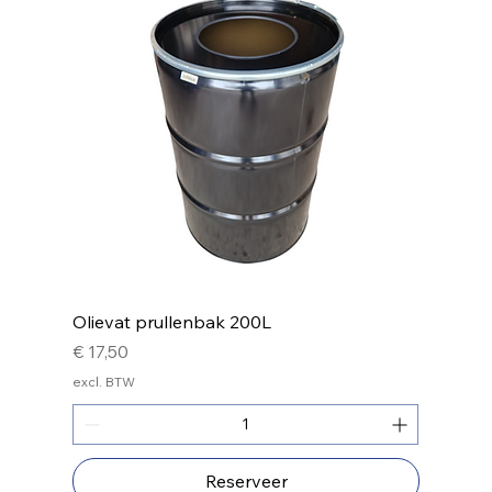
Olievat prullenbak 200L
Prijs
€ 17,50
excl. BTW
Reserveer