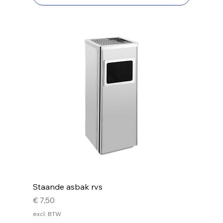
Staande asbak rvs
Prijs
€ 7,50
excl. BTW