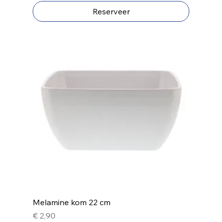
Reserveer
Melamine kom 22 cm
Prijs
€ 2,90