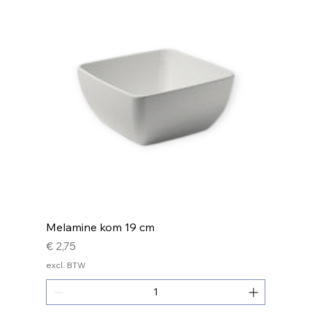
Melamine kom 19 cm
Prijs
€ 2,75
excl. BTW