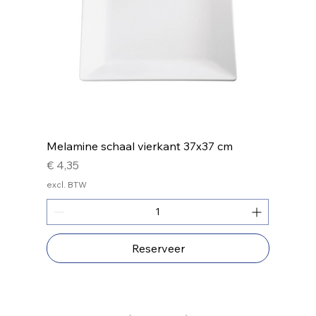
Melamine schaal vierkant 37x37 cm
Prijs
€ 4,35
excl. BTW
Reserveer