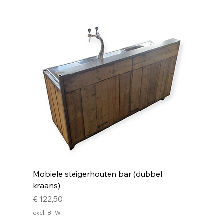
Mobiele steigerhouten bar (dubbel
kraans)
Prijs
€ 122,50
excl. BTW