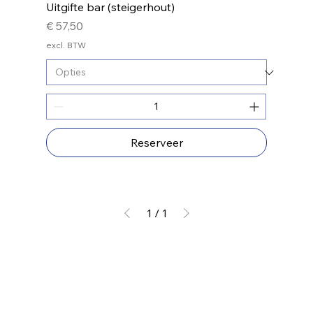
Uitgifte bar (steigerhout)
Prijs
€ 57,50
excl. BTW
Reserveer
1
/
1