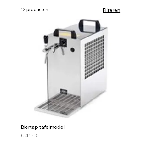
12 producten
Filteren
Biertap tafelmodel
Prijs
€ 45,00