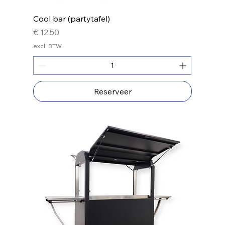
Cool bar (partytafel)
Prijs
€ 12,50
excl. BTW
Reserveer