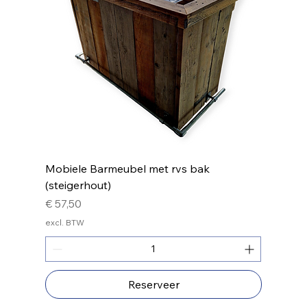
Mobiele Barmeubel met rvs bak
(steigerhout)
Prijs
€ 57,50
excl. BTW
Reserveer