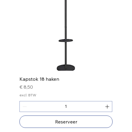
Kapstok 18 haken
Prijs
€ 8,50
excl. BTW
Reserveer