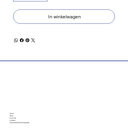
In winkelwagen
Home
Shop
Over Ons
Contact
Documenten & Voorwaarden