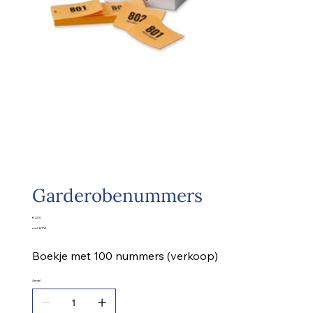
Garderobenummers
Prijs
€ 2,00
excl. BTW
Boekje met 100 nummers (verkoop)
Aantal