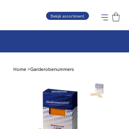
Bekijk assortiment
Plaats uw bestelling en wij maken de offerte
zo snel mogelijk voor u op
Home
>
Garderobenummers