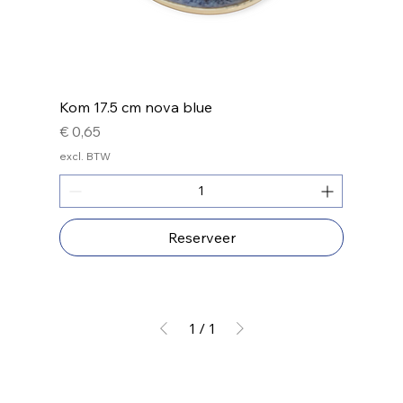
Kom 17.5 cm nova blue
Prijs
€ 0,65
excl. BTW
Reserveer
1
/
1