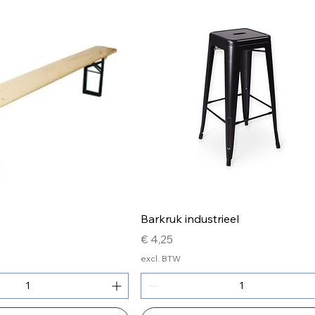
Barkruk industrieel
Prijs
€ 4,25
excl. BTW