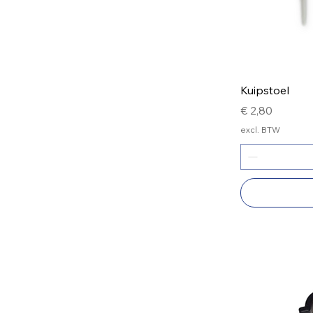
Kuipstoel
Prijs
€ 2,80
excl. BTW