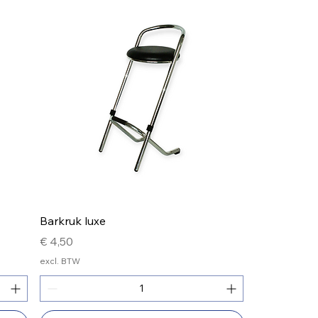
Barkruk luxe
Prijs
€ 4,50
excl. BTW