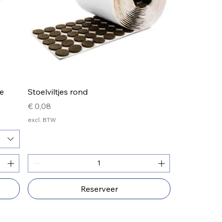
e
Stoelviltjes rond
Prijs
€ 0,08
excl. BTW
Reserveer