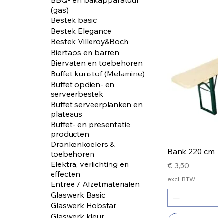
BBQ- en bakapparatuur
(gas)
Bestek basic
Bestek Elegance
Bestek Villeroy&Boch
Biertaps en barren
Biervaten en toebehoren
Buffet kunstof (Melamine)
Buffet opdien- en
serveerbestek
Buffet serveerplanken en
plateaus
Buffet- en presentatie
producten
Drankenkoelers &
Bank 220 cm
toebehoren
Elektra, verlichting en
Prijs
€ 3,50
effecten
excl. BTW
Entree / Afzetmaterialen
Glaswerk Basic
Glaswerk Hobstar
Glaswerk kleur