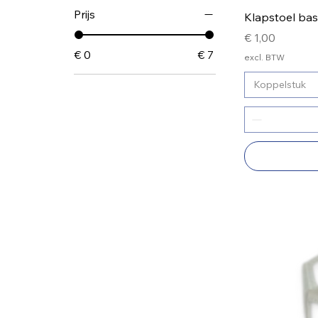
Prijs
Klapstoel bas
Prijs
€ 1,00
€ 0
€ 7
excl. BTW
Koppelstuk