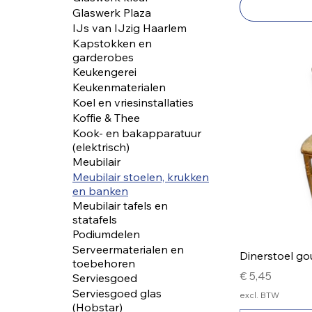
Glaswerk Plaza
IJs van IJzig Haarlem
Kapstokken en
garderobes
Keukengerei
Keukenmaterialen
Koel en vriesinstallaties
Koffie & Thee
Kook- en bakapparatuur
(elektrisch)
Meubilair
Meubilair stoelen, krukken
en banken
Meubilair tafels en
statafels
Podiumdelen
Serveermaterialen en
Dinerstoel go
toebehoren
Prijs
€ 5,45
Serviesgoed
Serviesgoed glas
excl. BTW
(Hobstar)