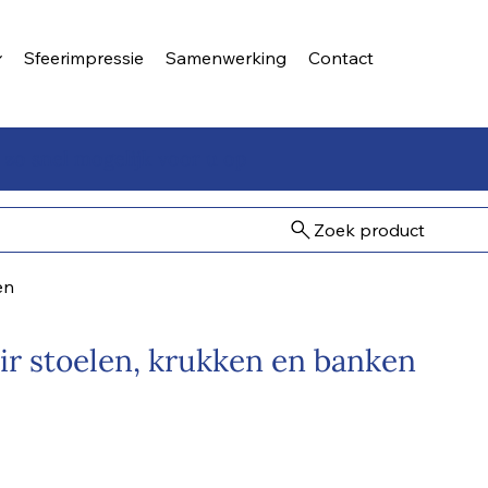
Sfeerimpressie
Samenwerking
Contact
 zo snel mogelijk voor u op
Zoek product
en
ir stoelen, krukken en banken