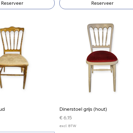
Reserveer
Reserveer
ud
Dinerstoel grijs (hout)
Prijs
€ 6,15
excl. BTW