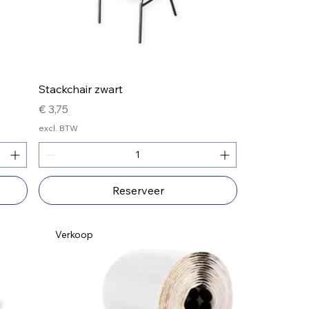
Stackchair zwart
Prijs
€ 3,75
excl. BTW
Reserveer
Verkoop