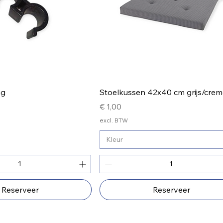
ng
Stoelkussen 42x40 cm grijs/crem
Prijs
€ 1,00
excl. BTW
Kleur
Reserveer
Reserveer