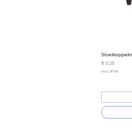
Stoelkoppeli
Prijs
€ 0,25
excl. BTW