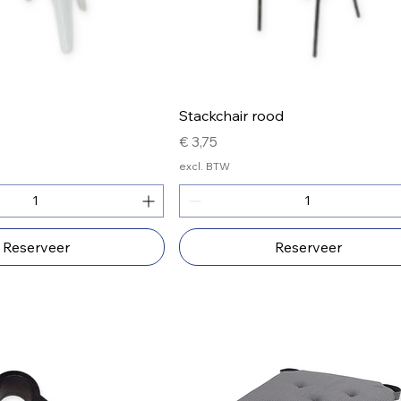
Stackchair rood
Prijs
€ 3,75
excl. BTW
Reserveer
Reserveer