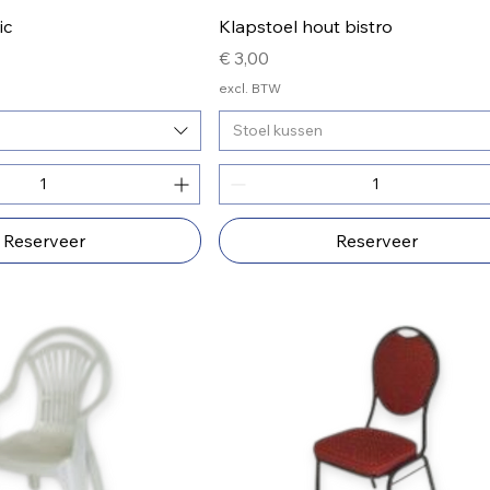
ic
Klapstoel hout bistro
Prijs
€ 3,00
excl. BTW
Stoel kussen
Reserveer
Reserveer