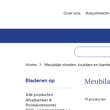
Over ons
Assortiment
Plaats uw bestelling en wij maken de offerte
Home
Meubilair stoelen, krukken en bank
Meubila
Bladeren op
Alle producten
15 producten
Afvalbeheer &
Rookaccessoires