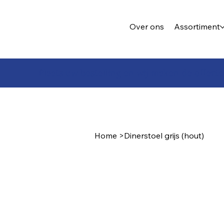
Over ons
Assortiment
Plaats uw bestelling en wij maken de offerte
Home
>
Dinerstoel grijs (hout)