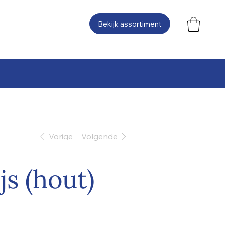
Bekijk assortiment
Vorige
Volgende
js (hout)