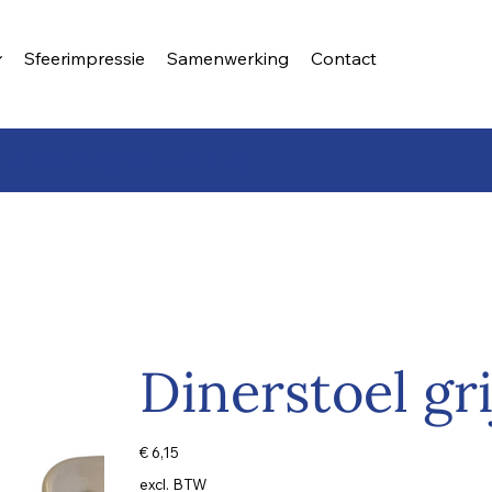
Sfeerimpressie
Samenwerking
Contact
 zo snel mogelijk voor u op
Dinerstoel gri
Prijs
€ 6,15
excl. BTW