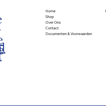
Home
e
Shop
Over Ons
g
Contact
Documenten & Voorwaarden
e
l
e
l