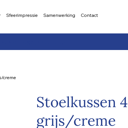
Sfeerimpressie
Samenwerking
Contact
 zo snel mogelijk voor u op
s/creme
Stoelkussen 
grijs/creme