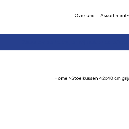
Over ons
Assortiment
Plaats uw bestelling en wij maken de offerte
Home
>
Stoelkussen 42x40 cm grij