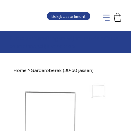
Bekijk assortiment
Plaats uw bestelling en wij maken de offerte
zo snel mogelijk voor u op
Home
>
Garderoberek (30-50 jassen)