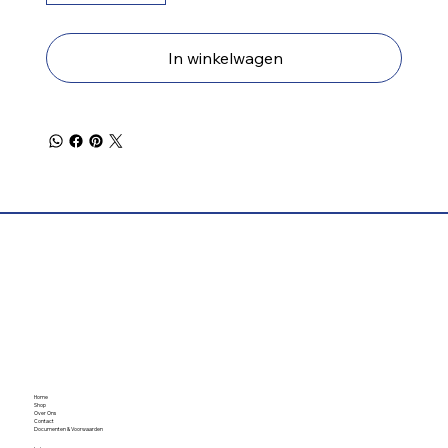
In winkelwagen
Home
Shop
Over Ons
Contact
Documenten & Voorwaarden