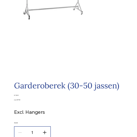
Garderoberek (30-50 jassen)
Prijs
€ 12,50
excl. BTW
Excl. Hangers
Aantal