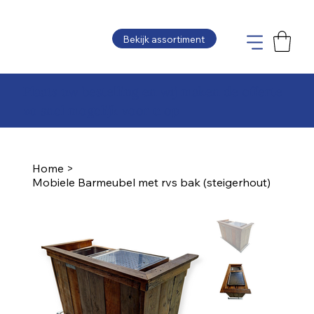
Bekijk assortiment
Plaats uw bestelling en wij maken de offerte
zo snel mogelijk voor u op
Home
>
Mobiele Barmeubel met rvs bak (steigerhout)