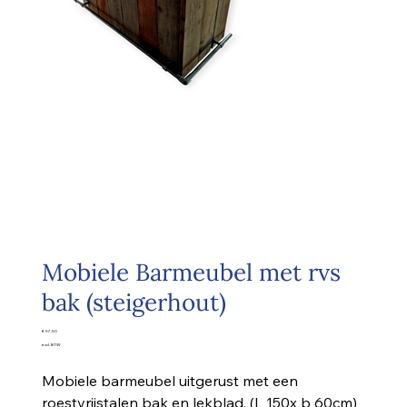
Mobiele Barmeubel met rvs
bak (steigerhout)
Prijs
€ 57,50
excl. BTW
Mobiele barmeubel uitgerust met een
roestvrijstalen bak en lekblad. (L 150x b 60cm)