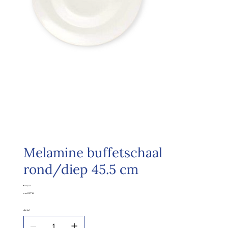
Melamine buffetschaal
rond/diep 45.5 cm
Prijs
€ 5,00
excl. BTW
Aantal