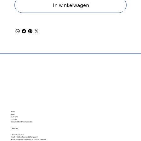
In winkelwagen
Home
Shop
Over Ons
Contact
Documenten & Voorwaarden
Instagram
Tel. 023 533 3182
Email.
info@verhuurbedrijfhangjas.nl
Adres. Izaäk Enschedéweg 31, 2031CR, Haarlem