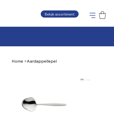
Bekijk assortiment
Plaats uw bestelling en wij maken de offerte
zo snel mogelijk voor u op
Home
>
Aardappellepel