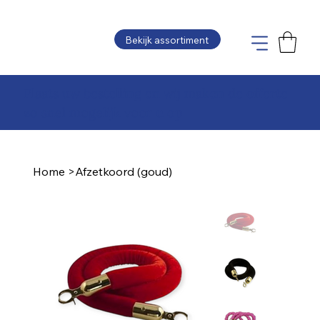
Bekijk assortiment
Plaats uw bestelling en wij maken de offerte
zo snel mogelijk voor u op
Home
>
Afzetkoord (goud)