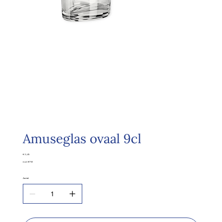
Amuseglas ovaal 9cl
Prijs
€ 0,45
excl. BTW
Aantal