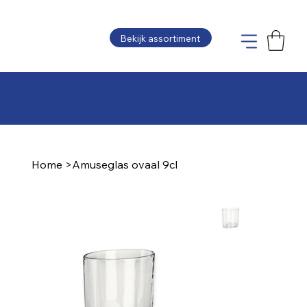
Bekijk assortiment
Plaats uw bestelling en wij maken de offerte
zo snel mogelijk voor u op
Home
>
Amuseglas ovaal 9cl