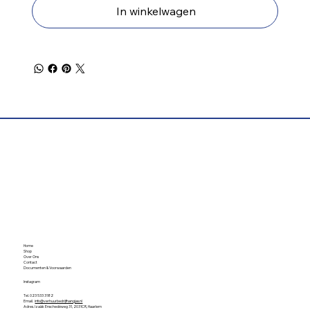
In winkelwagen
Home
Shop
Over Ons
Contact
Documenten & Voorwaarden
Instagram
Tel. 023 533 3182
Email.
info@verhuurbedrijfhangjas.nl
Adres. Izaäk Enschedéweg 31, 2031CR, Haarlem