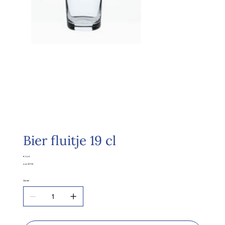
Bier fluitje 19 cl
Prijs
€ 0,24
excl. BTW
Aantal