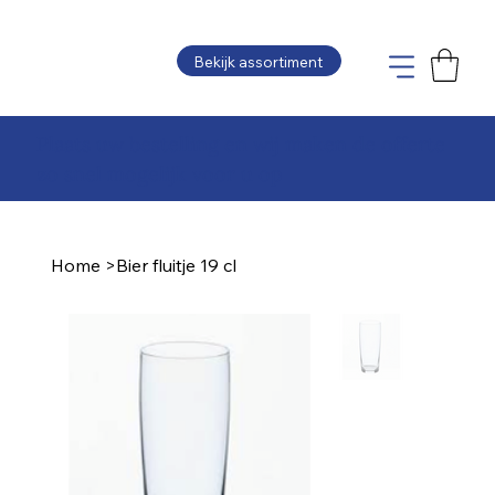
Bekijk assortiment
Plaats uw bestelling en wij maken de offerte
zo snel mogelijk voor u op
Home
>
Bier fluitje 19 cl