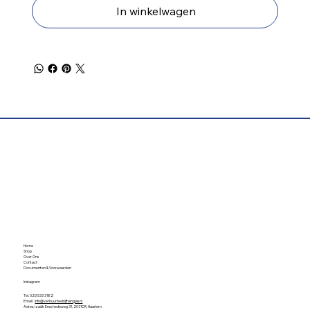
In winkelwagen
Home
Shop
Over Ons
Contact
Documenten & Voorwaarden
Instagram
Tel. 023 533 3182
Email.
info@verhuurbedrijfhangjas.nl
Adres. Izaäk Enschedéweg 31, 2031CR, Haarlem