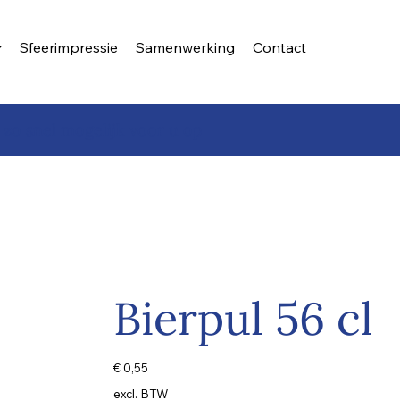
Sfeerimpressie
Samenwerking
Contact
 zo snel mogelijk voor u op
Bierpul 56 cl
Prijs
€ 0,55
excl. BTW