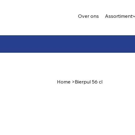
Over ons
Assortiment
Plaats uw bestelling en wij maken de offerte
Home
>
Bierpul 56 cl