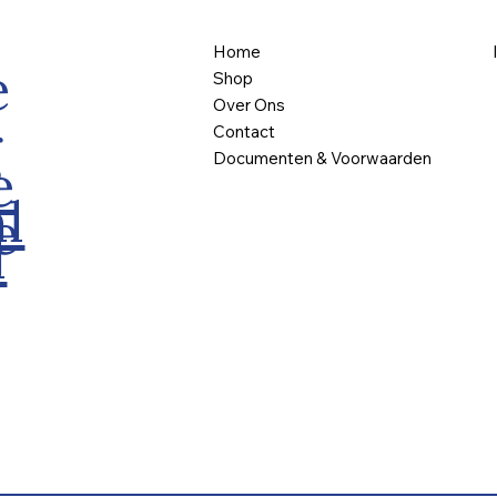
Home
e
Shop
Over Ons
g
Contact
Documenten & Voorwaarden
e
l
e
l