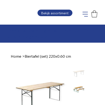
Bekijk assortiment
Plaats uw bestelling en wij maken de offerte
zo snel mogelijk voor u op
Home
>
Biertafel (set) 220x0.60 cm