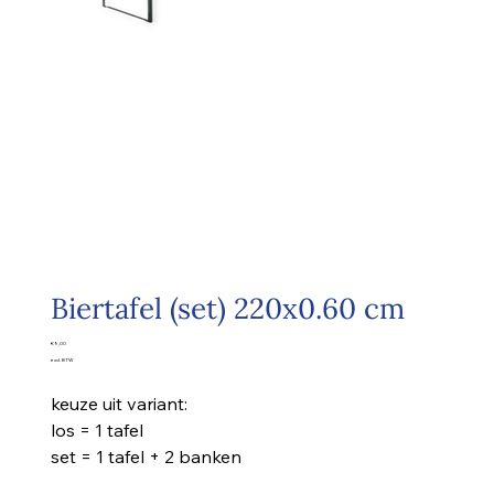
Biertafel (set) 220x0.60 cm
Prijs
€ 9,00
excl. BTW
keuze uit variant:
los = 1 tafel
set = 1 tafel + 2 banken