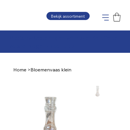
Bekijk assortiment
Plaats uw bestelling en wij maken de offerte
zo snel mogelijk voor u op
Home
>
Bloemenvaas klein