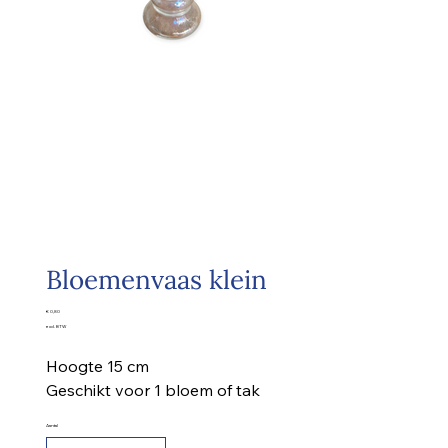
Bloemenvaas klein
Prijs
€ 0,80
excl. BTW
Hoogte 15 cm
Geschikt voor 1 bloem of tak
Aantal