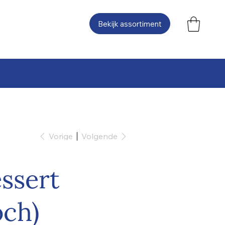
Bekijk assortiment
Vorige
Volgende
ssert
och)