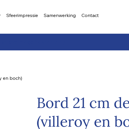
Sfeerimpressie
Samenwerking
Contact
 zo snel mogelijk voor u op
oy en boch)
Bord 21 cm de
(villeroy en b