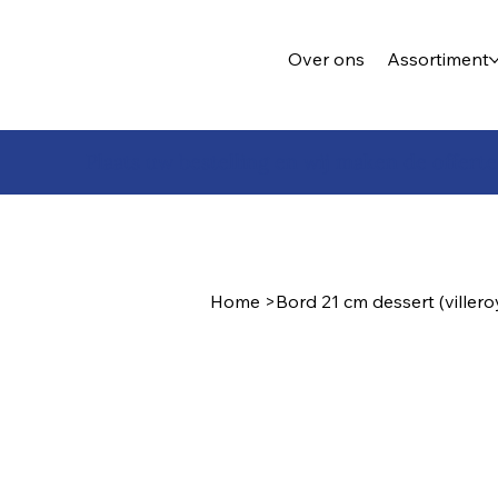
Over ons
Assortiment
Plaats uw bestelling en wij maken de offerte
Home
>
Bord 21 cm dessert (viller