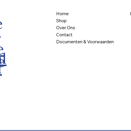
Home
e
Shop
Over Ons
g
Contact
Documenten & Voorwaarden
e
l
e
l