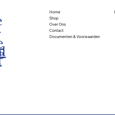
Home
e
Shop
Over Ons
g
Contact
Documenten & Voorwaarden
e
l
e
l