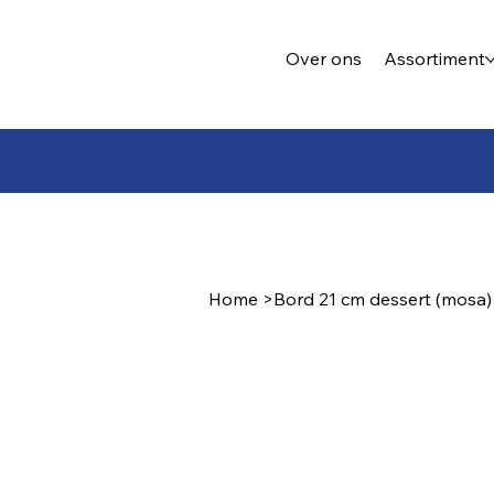
Over ons
Assortiment
Plaats uw bestelling en wij maken de offerte
Home
>
Bord 21 cm dessert (mosa)