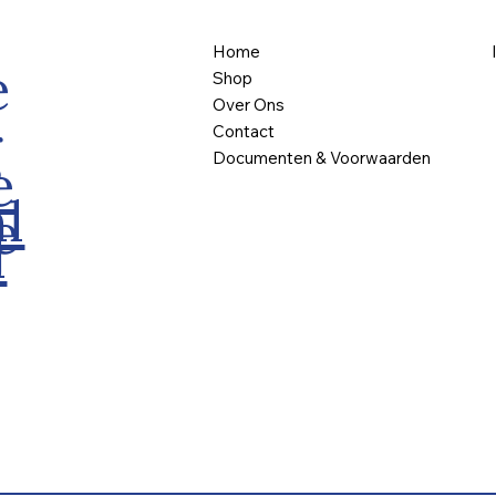
Home
e
Shop
Over Ons
g
Contact
Documenten & Voorwaarden
e
l
e
l