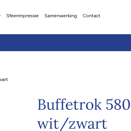
Sfeerimpressie
Samenwerking
Contact
 zo snel mogelijk voor u op
wart
Buffetrok 58
wit/zwart