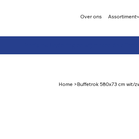
Over ons
Assortiment
Plaats uw bestelling en wij maken de offerte
Home
>
Buffetrok 580x73 cm wit/z