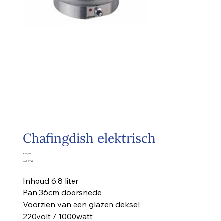
Chafingdish elektrisch
Prijs
€ 17,50
excl. BTW
Inhoud 6.8 liter
Pan 36cm doorsnede
Voorzien van een glazen deksel
220volt / 1000watt