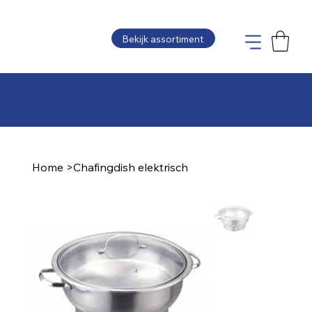
Bekijk assortiment
Plaats uw bestelling en wij maken de offerte
zo snel mogelijk voor u op
Home
>
Chafingdish elektrisch