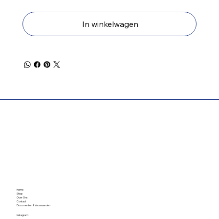
In winkelwagen
Home
Shop
Over Ons
Contact
Documenten & Voorwaarden
Instagram