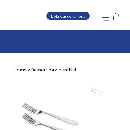
Bekijk assortiment
Plaats uw bestelling en wij maken de offerte
zo snel mogelijk voor u op
Home
>
Dessertvork puntfilet