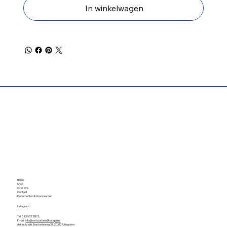
In winkelwagen
Home
Shop
Over Ons
Contact
Documenten & Voorwaarden
Instagram
Tel. 023 533 3182
Email.
info@verhuurbedrijfhangjas.nl
Adres. Izaäk Enschedéweg 31, 2031CR, Haarlem