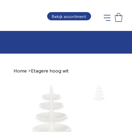
Bekijk assortiment
Plaats uw bestelling en wij maken de offerte
zo snel mogelijk voor u op
Home
>
Etagere hoog wit