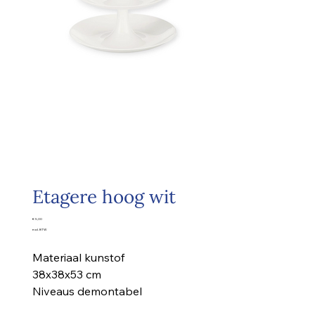
Etagere hoog wit
Prijs
€ 5,00
excl. BTW
Materiaal kunstof
38x38x53 cm
Niveaus demontabel