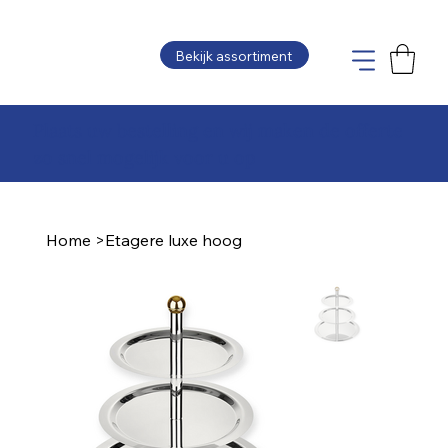
Bekijk assortiment
Plaats uw bestelling en wij maken de offerte
zo snel mogelijk voor u op
Home
>
Etagere luxe hoog