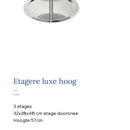
Etagere luxe hoog
Prijs
€ 7,50
excl. BTW
3 etages
32x38x48 cm etage doorsnee
Hoogte 57cm