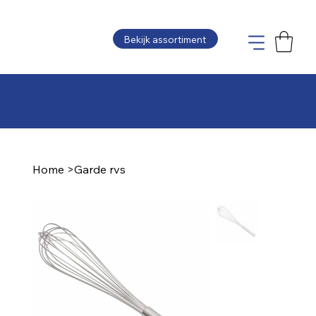
Bekijk assortiment
Plaats uw bestelling en wij maken de offerte
zo snel mogelijk voor u op
Home
>
Garde rvs