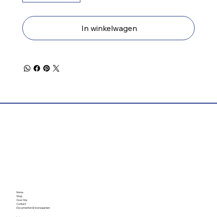
In winkelwagen
Home
Shop
Over Ons
Contact
Documenten & Voorwaarden