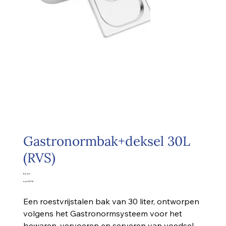
Gastronormbak+deksel 30L
(RVS)
Prijs
€ 6,50
excl. BTW
Een roestvrijstalen bak van 30 liter, ontworpen
volgens het Gastronormsysteem voor het
bewaren, vervoeren en serveren van voedsel.