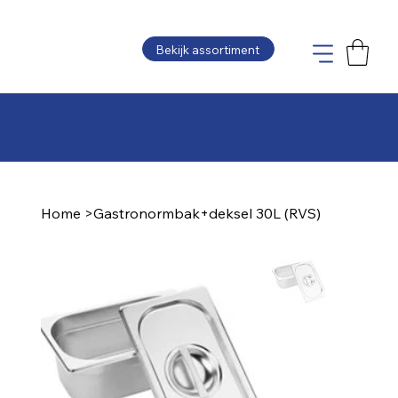
Bekijk assortiment
Plaats uw bestelling en wij maken de offerte
zo snel mogelijk voor u op
Home
>
Gastronormbak+deksel 30L (RVS)