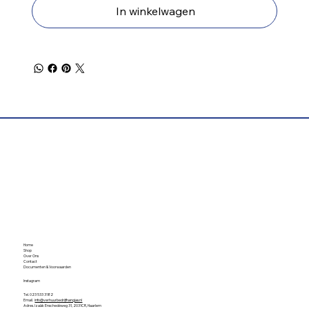
In winkelwagen
Home
Shop
Over Ons
Contact
Documenten & Voorwaarden
Instagram
Tel. 023 533 3182
Email.
info@verhuurbedrijfhangjas.nl
Adres. Izaäk Enschedéweg 31, 2031CR, Haarlem