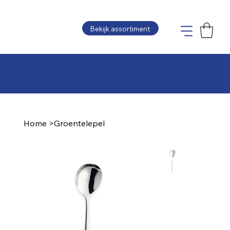
Bekijk assortiment
Plaats uw bestelling en wij maken de offerte
zo snel mogelijk voor u op
Home
>
Groentelepel