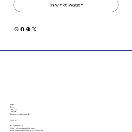
In winkelwagen
Home
Shop
Over Ons
Contact
Documenten & Voorwaarden
Instagram
Tel. 023 533 3182
Email.
info@verhuurbedrijfhangjas.nl
Adres. Izaäk Enschedéweg 31, 2031CR, Haarlem