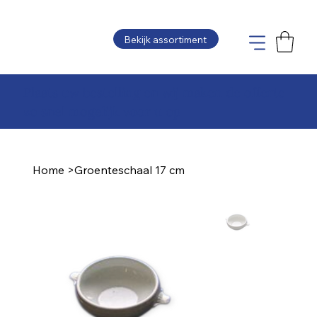
Bekijk assortiment
Plaats uw bestelling en wij maken de offerte
zo snel mogelijk voor u op
Home
>
Groenteschaal 17 cm