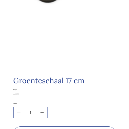
Groenteschaal 17 cm
Prijs
€ 0,90
excl. BTW
Aantal