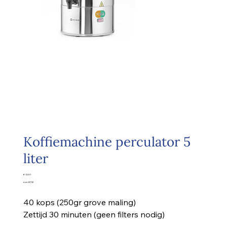
Koffiemachine perculator 5
liter
Prijs
€ 12,50
excl. BTW
40 kops (250gr grove maling)
Zettijd 30 minuten (geen filters nodig)