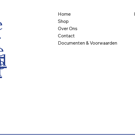
Home
e
Shop
Over Ons
g
Contact
Documenten & Voorwaarden
e
l
e
l