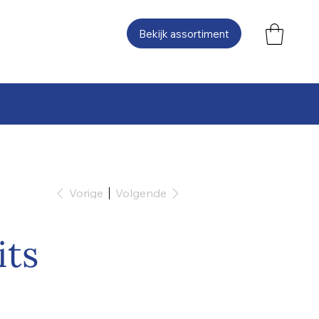
Bekijk assortiment
Vorige
Volgende
its