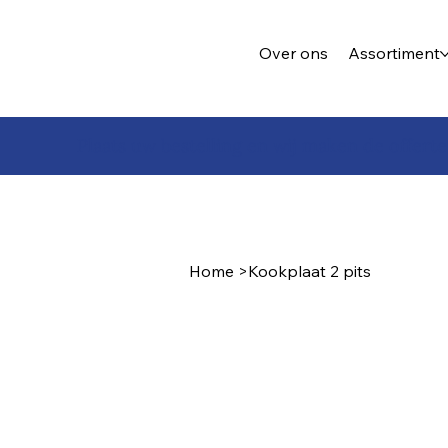
Over ons
Assortiment
Plaats uw bestelling en wij maken de offerte
Home
>
Kookplaat 2 pits