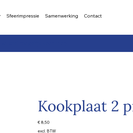
Sfeerimpressie
Samenwerking
Contact
 zo snel mogelijk voor u op
Kookplaat 2 p
Prijs
€ 8,50
excl. BTW