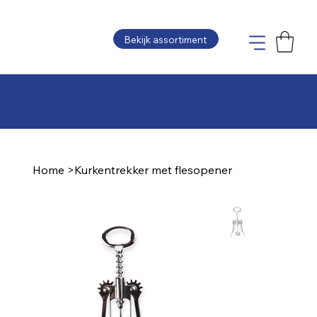
Bekijk assortiment
Plaats uw bestelling en wij maken de offerte
zo snel mogelijk voor u op
Home
>
Kurkentrekker met flesopener