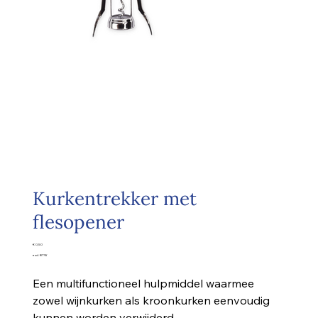
Kurkentrekker met
flesopener
Prijs
€ 0,50
excl. BTW
Een multifunctioneel hulpmiddel waarmee
zowel wijnkurken als kroonkurken eenvoudig
kunnen worden verwijderd.