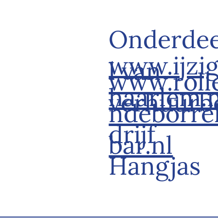
Onderde
www.ijzi
l van
www.roll
haarlem.n
verhuurb
ndeborre
drijf
bar.nl
Hangjas