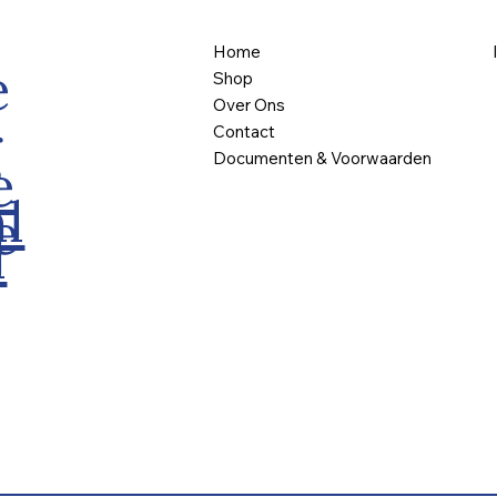
Home
e
Shop
Over Ons
g
Contact
Documenten & Voorwaarden
e
l
e
l