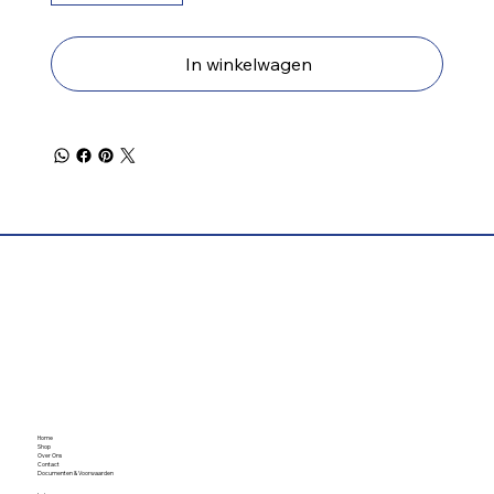
In winkelwagen
Home
Shop
Over Ons
Contact
Documenten & Voorwaarden