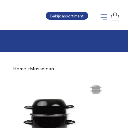
Bekijk assortiment
Plaats uw bestelling en wij maken de offerte
zo snel mogelijk voor u op
Home
>
Mosselpan