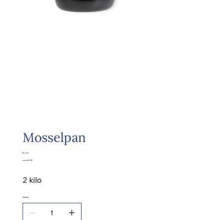
Mosselpan
Prijs
€ 2,75
excl. BTW
2 kilo
Aantal