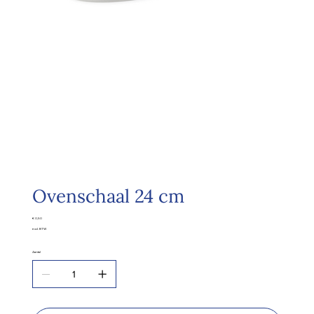
Ovenschaal 24 cm
Prijs
€ 0,50
excl. BTW
Aantal