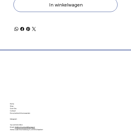
In winkelwagen
Home
Shop
Over Ons
Contact
Documenten & Voorwaarden
Instagram
Tel. 023 533 3182
Email.
info@verhuurbedrijfhangjas.nl
Adres. Izaäk Enschedéweg 31, 2031CR, Haarlem