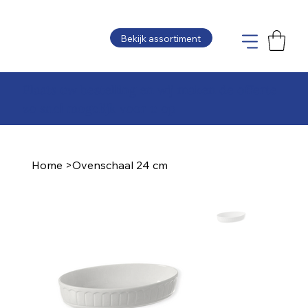
Bekijk assortiment
Plaats uw bestelling en wij maken de offerte
zo snel mogelijk voor u op
Home
>
Ovenschaal 24 cm