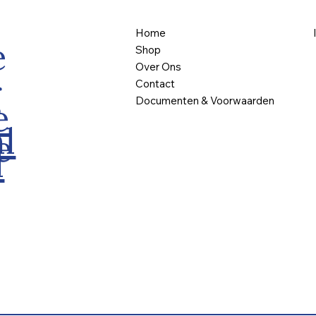
Home
e
Shop
Over Ons
g
Contact
Documenten & Voorwaarden
e
l
e
l