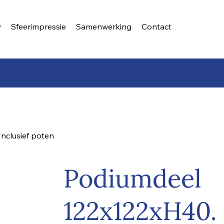
Sfeerimpressie
Samenwerking
Contact
 zo snel mogelijk voor u op
nclusief poten
Podiumdeel
122x122xH40. 