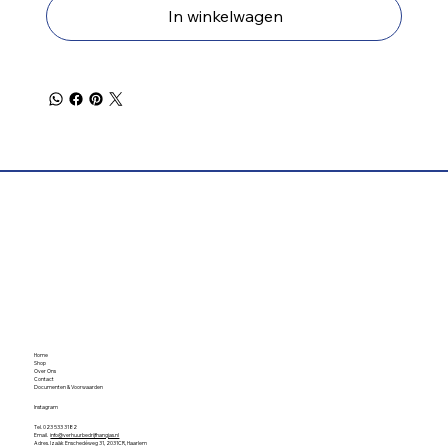
In winkelwagen
Home
Shop
Over Ons
Contact
Documenten & Voorwaarden
Instagram
Tel. 023 533 3182
Email.
info@verhuurbedrijfhangjas.nl
Adres. Izaäk Enschedéweg 31, 2031CR, Haarlem