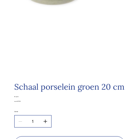
Schaal porselein groen 20 cm
Prijs
€ 0,65
excl. BTW
Aantal