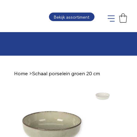
Bekijk assortiment
Plaats uw bestelling en wij maken de offerte
zo snel mogelijk voor u op
Home
>
Schaal porselein groen 20 cm