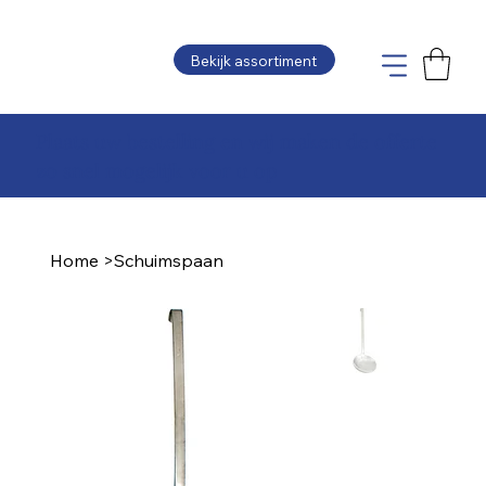
Bekijk assortiment
Plaats uw bestelling en wij maken de offerte
zo snel mogelijk voor u op
Home
>
Schuimspaan