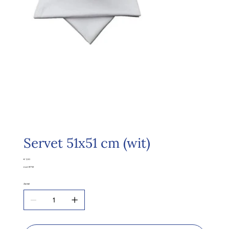
Servet 51x51 cm (wit)
Prijs
€ 1,00
excl. BTW
Aantal