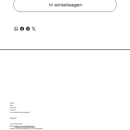
In winkelwagen
Home
Shop
Over Ons
Contact
Documenten & Voorwaarden
Instagram
Tel. 023 533 3182
Email.
info@verhuurbedrijfhangjas.nl
Adres. Izaäk Enschedéweg 31, 2031CR, Haarlem