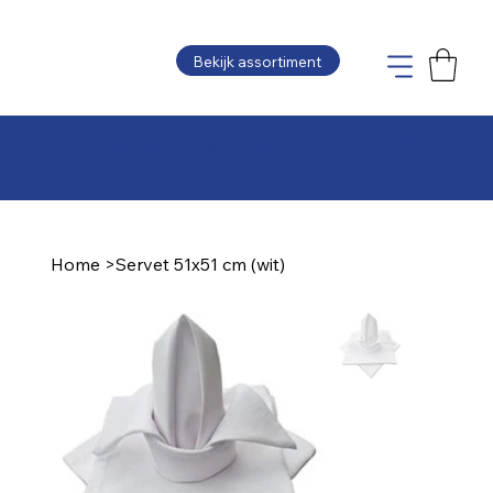
Bekijk assortiment
Plaats uw bestelling en wij maken de offerte
zo snel mogelijk voor u op
Home
>
Servet 51x51 cm (wit)