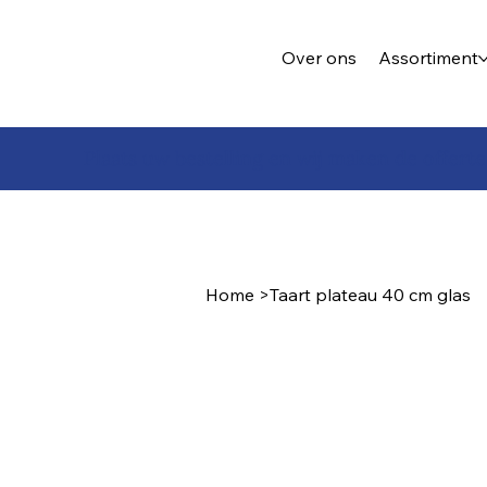
Over ons
Assortiment
Plaats uw bestelling en wij maken de offerte
Home
>
Taart plateau 40 cm glas