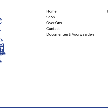
Home
e
Shop
Over Ons
g
Contact
Documenten & Voorwaarden
e
l
e
l