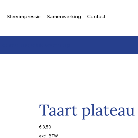
Sfeerimpressie
Samenwerking
Contact
 zo snel mogelijk voor u op
Taart plateau
Prijs
€ 3,50
excl. BTW