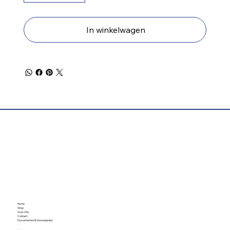
In winkelwagen
Home
Shop
Over Ons
Contact
Documenten & Voorwaarden