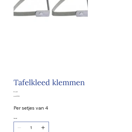
Tafelkleed klemmen
Prijs
€ 0,40
excl. BTW
Per setjes van 4
Aantal