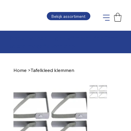
Bekijk assortiment
Plaats uw bestelling en wij maken de offerte
zo snel mogelijk voor u op
Home
>
Tafelkleed klemmen