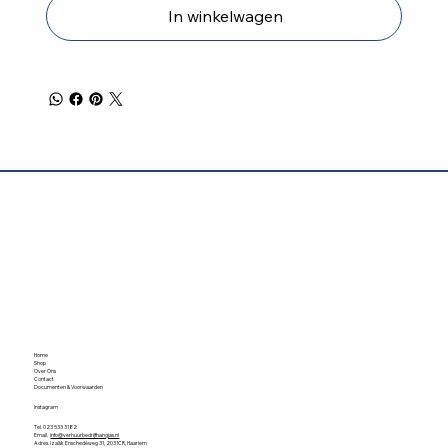
In winkelwagen
Home
Shop
Over Ons
Contact
Documenten & Voorwaarden
Instagram
Tel. 023 533 3182
Email.
info@verhuurbedrijfhangjas.nl
Adres. Izaäk Enschedéweg 31, 2031CR, Haarlem