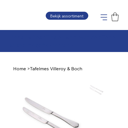
Bekijk assortiment
Plaats uw bestelling en wij maken de offerte
zo snel mogelijk voor u op
Home
>
Tafelmes Villeroy & Boch