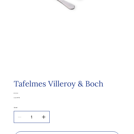
Tafelmes Villeroy & Boch
Prijs
€ 0,34
excl. BTW
Aantal