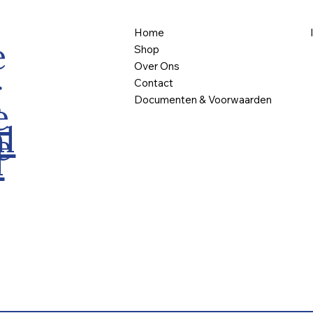
Home
e
Shop
Over Ons
g
Contact
Documenten & Voorwaarden
e
l
e
l