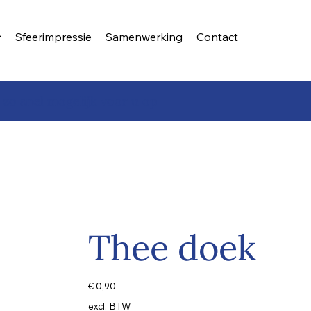
Sfeerimpressie
Samenwerking
Contact
 zo snel mogelijk voor u op
Thee doek
Prijs
€ 0,90
excl. BTW