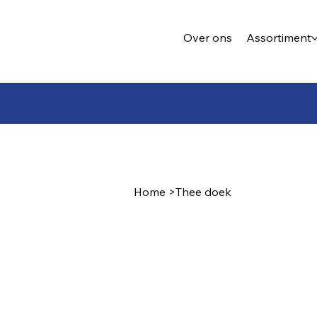
Over ons
Assortiment
Plaats uw bestelling en wij maken de offerte
Home
>
Thee doek