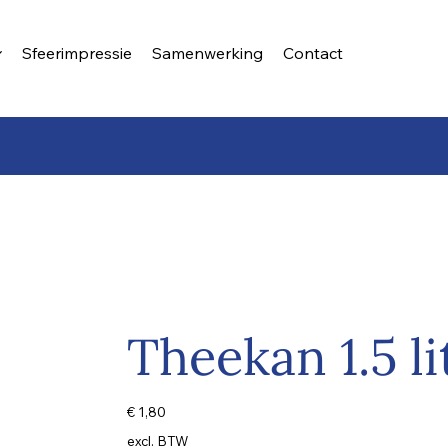
Sfeerimpressie
Samenwerking
Contact
 zo snel mogelijk voor u op
Theekan 1.5 li
Prijs
€ 1,80
excl. BTW