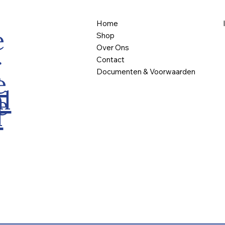
Home
e
Shop
Over Ons
g
Contact
Documenten & Voorwaarden
e
l
e
l