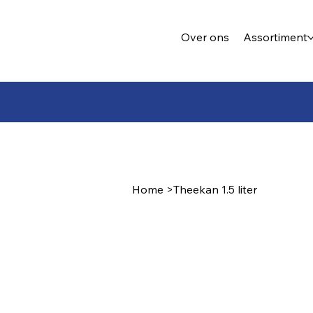
Over ons
Assortiment
Plaats uw bestelling en wij maken de offerte
Home
>
Theekan 1.5 liter