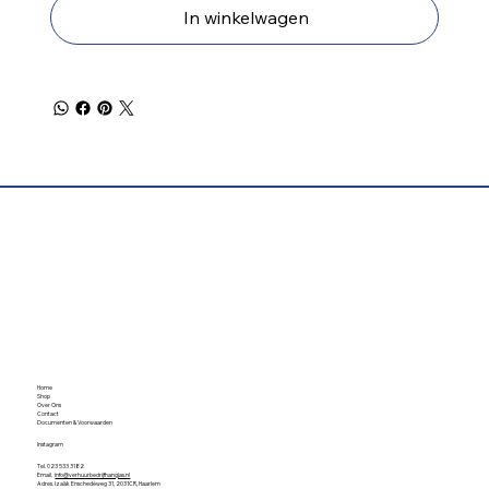
In winkelwagen
Home
Shop
Over Ons
Contact
Documenten & Voorwaarden
Instagram
Tel. 023 533 3182
Email.
info@verhuurbedrijfhangjas.nl
Adres. Izaäk Enschedéweg 31, 2031CR, Haarlem