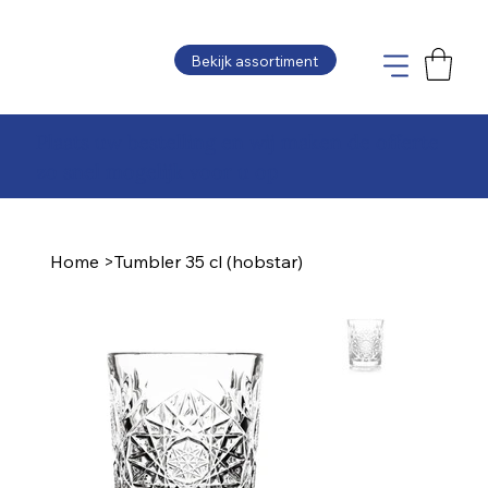
Bekijk assortiment
Plaats uw bestelling en wij maken de offerte
zo snel mogelijk voor u op
Home
>
Tumbler 35 cl (hobstar)