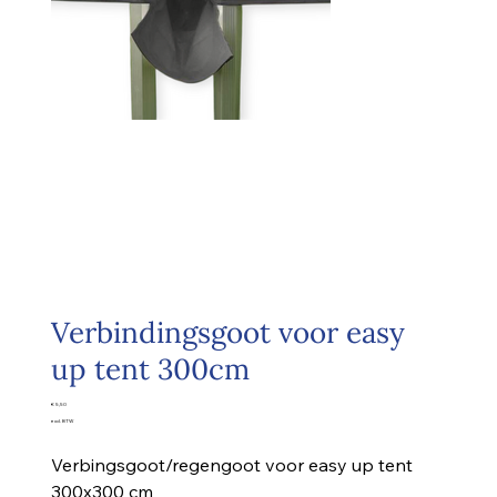
Verbindingsgoot voor easy
up tent 300cm
Prijs
€ 5,50
excl. BTW
Verbingsgoot/regengoot voor easy up tent
300x300 cm