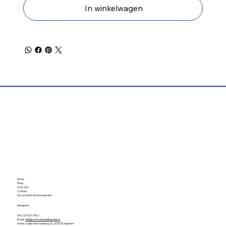
In winkelwagen
Home
Shop
Over Ons
Contact
Documenten & Voorwaarden
Instagram
Tel. 023 533 3182
Email.
info@verhuurbedrijfhangjas.nl
Adres. Izaäk Enschedéweg 31, 2031CR, Haarlem