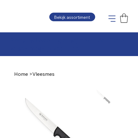
Bekijk assortiment
Plaats uw bestelling en wij maken de offerte
zo snel mogelijk voor u op
Home
>
Vleesmes