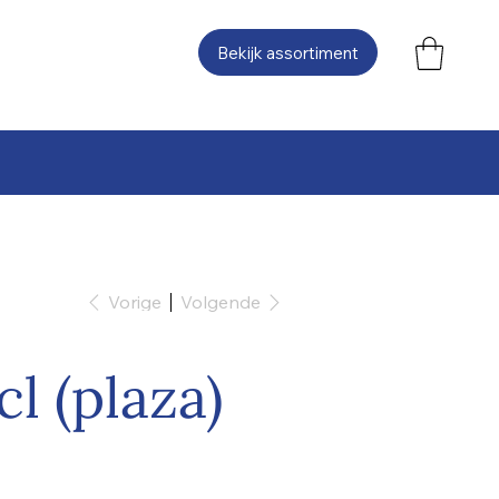
Bekijk assortiment
Vorige
Volgende
l (plaza)