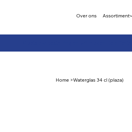
Over ons
Assortiment
Plaats uw bestelling en wij maken de offerte
Home
>
Waterglas 34 cl (plaza)