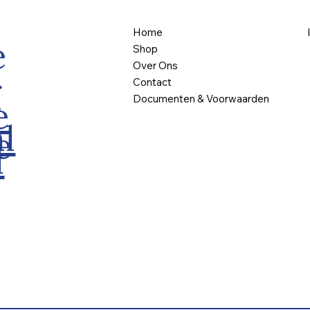
Home
e
Shop
Over Ons
g
Contact
Documenten & Voorwaarden
e
l
e
l