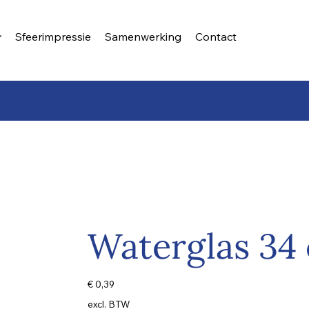
Sfeerimpressie
Samenwerking
Contact
 zo snel mogelijk voor u op
Waterglas 34 c
Prijs
€ 0,39
excl. BTW